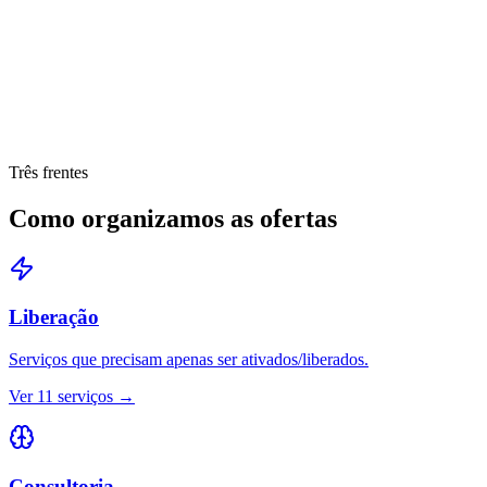
11
serviços
Consultoria
7
serviços
Desenvolvimento
9
serviços
Três frentes
Como organizamos as ofertas
Liberação
Serviços que precisam apenas ser ativados/liberados.
Ver
11
serviços →
Consultoria