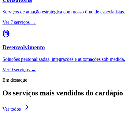
Serviços de atuação estratégica com nosso time de especialistas.
Ver
7
serviços →
Desenvolvimento
Soluções personalizadas, integrações e automações sob medida.
Ver
9
serviços →
Em destaque
Os serviços mais vendidos do cardápio
Ver todos
Liberação
demo