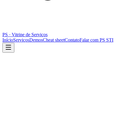
PS · Vitrine de Serviços
Início
Serviços
Demos
Cheat sheet
Contato
Falar com PS STI
Liberação